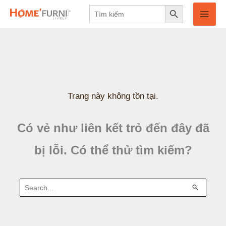
Search Button
Nhảy
Search
for:
tới
nội
dung
Trang này không tồn tại.
Có vẻ như liên kết trỏ đến đây đã
bị lỗi. Có thể thử tìm kiếm?
Tìm
kiếm: