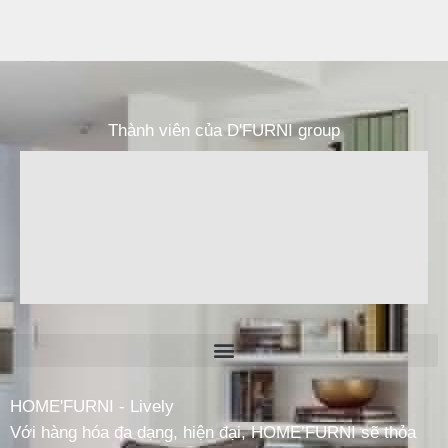
Thành viên của D'FURNI group
HOME'FURNI - Lively
Với hàng hóa đa dạng, hiện đại, HOME’FURNI sẽ thỏa